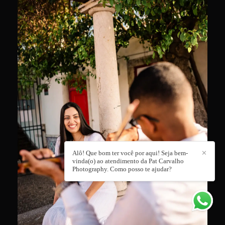
Alô! Que bom ter você por aqui! Seja bem-
✕
vinda(o) ao atendimento da Pat Carvalho
Photography. Como posso te ajudar?