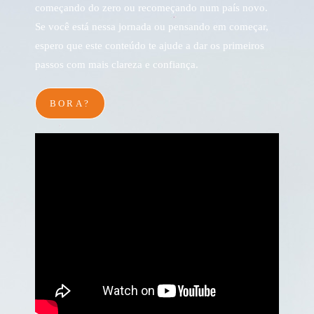
começando do zero ou recomeçando num país novo.
Se você está nessa jornada ou pensando em começar,
espero que este conteúdo te ajude a dar os primeiros
passos com mais clareza e confiança.
BORA?