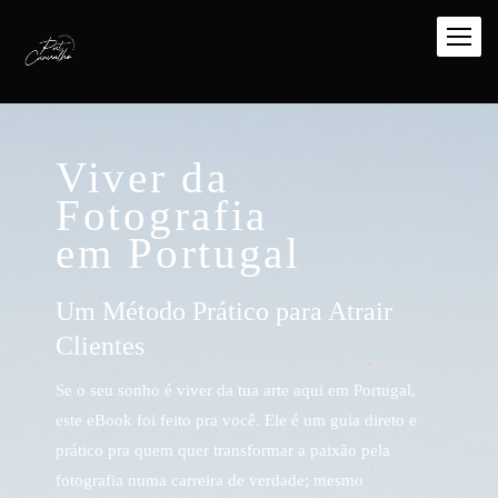
Viver da
Fotografia
em Portugal
Um Método Prático para Atrair
Clientes
Se o seu sonho é viver da tua arte aqui em Portugal,
este eBook foi feito pra você. Ele é um guia direto e
prático pra quem quer transformar a paixão pela
fotografia numa carreira de verdade; mesmo