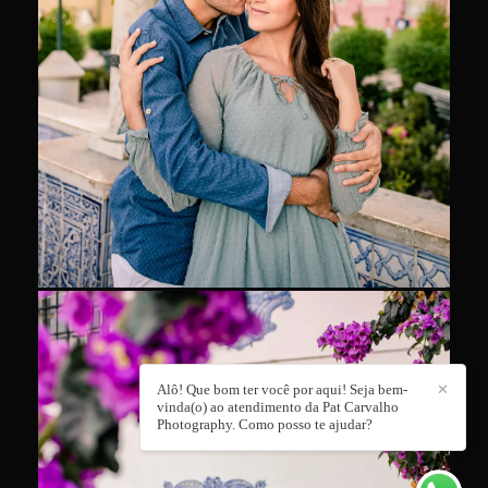
Alô! Que bom ter você por aqui! Seja bem-
✕
vinda(o) ao atendimento da Pat Carvalho
Photography. Como posso te ajudar?