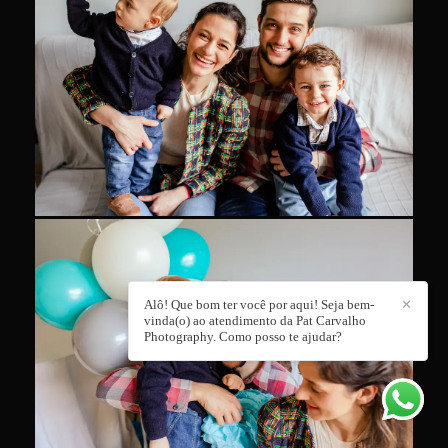
Alô! Que bom ter você por aqui! Seja bem-
✕
vinda(o) ao atendimento da Pat Carvalho
Photography. Como posso te ajudar?