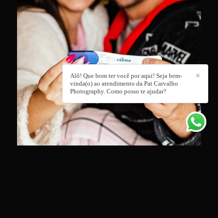
Alô! Que bom ter você por aqui! Seja bem-
✕
vinda(o) ao atendimento da Pat Carvalho
Photography. Como posso te ajudar?