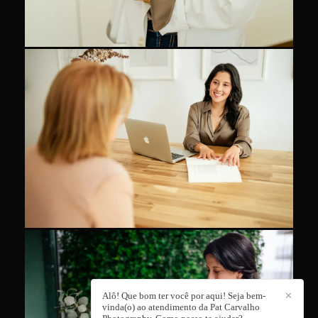
Alô! Que bom ter você por aqui! Seja bem-
✕
vinda(o) ao atendimento da Pat Carvalho