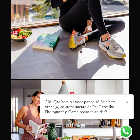
Alô! Que bom ter você por aqui! Seja bem-
✕
vinda(o) ao atendimento da Pat Carvalho
Photography. Como posso te ajudar?