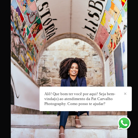
Alô! Que bom ter você por aqui! Seja bem-
✕
vinda(o) ao atendimento da Pat Carvalho
Photography. Como posso te ajudar?