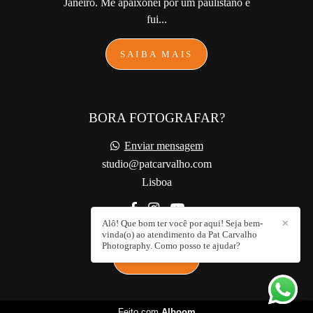
Janeiro. Me apaixonei por um paulistano e
fui...
SAIBA MAIS
BORA FOTOGRAFAR?
Enviar mensagem
studio@patcarvalho.com
Lisboa
Alô! Que bom ter você por aqui! Seja bem-
✕
vinda(o) ao atendimento da Pat Carvalho
Photography. Como posso te ajudar?
CONTATO
Feito com
Alboom