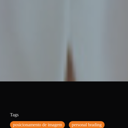
Tags
posicionamento de imagem
personal brading