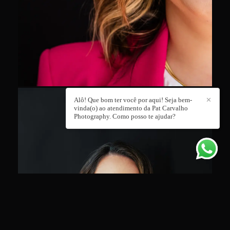
Alô! Que bom ter você por aqui! Seja bem-
✕
vinda(o) ao atendimento da Pat Carvalho
Photography. Como posso te ajudar?