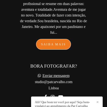
profissional se resume em duas palavras:
aventura e totalidade.Aventura de me jogar
no novo. Totalidade de fazer com intenção,
de verdade.Sou brasileira, nascida no Rio de
Janeiro. Me apaixonei por um paulistano e
fui...
SAIBA MAIS
BORA FOTOGRAFAR?
Enviar mensagem
studio@patcarvalho.com
Lisboa
Alô! Que bom ter você por aqui! Seja bem-
✕
vinda(o) ao atendimento da Pat Carvalho