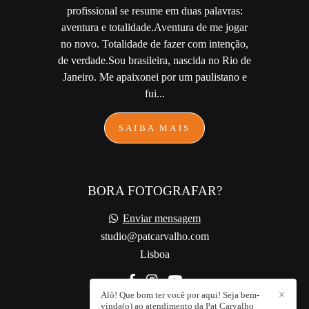
profissional se resume em duas palavras:
aventura e totalidade.Aventura de me jogar
no novo. Totalidade de fazer com intenção,
de verdade.Sou brasileira, nascida no Rio de
Janeiro. Me apaixonei por um paulistano e
fui...
SAIBA MAIS
BORA FOTOGRAFAR?
Enviar mensagem
studio@patcarvalho.com
Lisboa
Alô! Que bom ter você por aqui! Seja bem-
✕
vinda(o) ao atendimento da Pat Carvalho